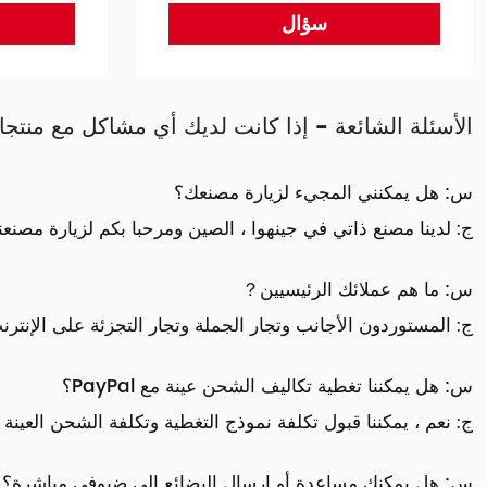
سؤال
الأسئلة الشائعة - إذا كانت لديك أي مشاكل مع منتجاتنا
س: هل يمكنني المجيء لزيارة مصنعك؟
ج: لدينا مصنع ذاتي في جينهوا ، الصين ومرحبا بكم لزيارة مصنعنا
س: ما هم عملائك الرئيسيين？
ج: المستوردون الأجانب وتجار الجملة وتجار التجزئة على الإنت
س: هل يمكننا تغطية تكاليف الشحن عينة مع PayPal؟
ج: نعم ، يمكننا قبول تكلفة نموذج التغطية وتكلفة الشحن العينة مع PayPal أو مدفوعة من قبل الم
س: هل يمكنك مساعدة أو إرسال البضائع إلى ضيوفي مباشرة؟