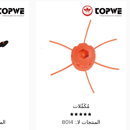
مُكَمِّلات
المنتجات لا.: B014
المن