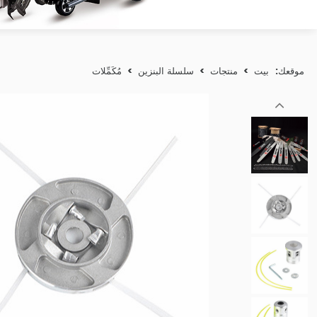
موقعك:
بيت
>
منتجات
>
سلسلة البنزين
>
مُكَمِّلات