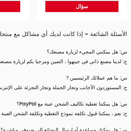
سؤال
الأسئلة الشائعة - إذا كانت لديك أي مشاكل مع منتجاتنا
س: هل يمكنني المجيء لزيارة مصنعك؟
ج: لدينا مصنع ذاتي في جينهوا ، الصين ومرحبا بكم لزيارة مصنعنا
س: ما هم عملائك الرئيسيين？
ج: المستوردون الأجانب وتجار الجملة وتجار التجزئة على الإنت
س: هل يمكننا تغطية تكاليف الشحن عينة مع PayPal؟
ج: نعم ، يمكننا قبول تكلفة نموذج التغطية وتكلفة الشحن العينة مع PayPal أو مدفوعة من قبل الم
س: هل يمكنك مساعدة أو إرسال البضائع إلى ضيوفي مباشرة؟