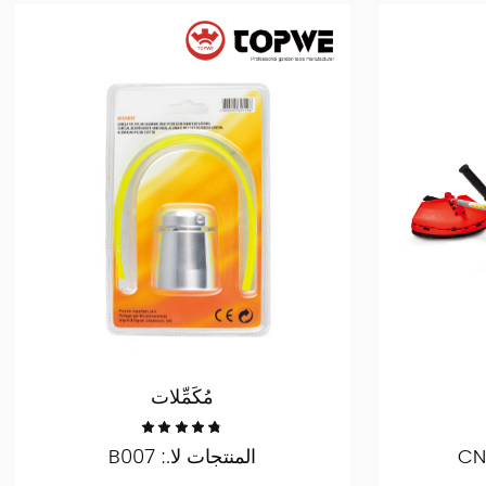
مُكَمِّلات
المنتجات لا.: B007