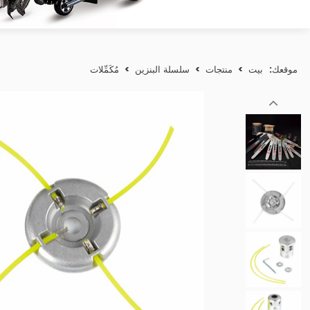
موقعك:
بيت
>
منتجات
>
سلسلة البنزين
>
مُكَمِّلات