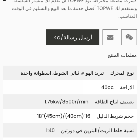
كشركة مصنعة محترفة، تود TOPWE أن تقدم لك منشار السلسلة.
وستقدم لك TOPWE أفضل خدمة ما بعد البيع والتسليم في الوقت
المناسب.
أرسل رسالة/a>
معلمات المنتج：
نوع المحرك
تبريد الهواء، ثنائي الشوط، اسطوانة واحدة
الإزاحة
45cc
تصنيف انتاج الطاقة
1.75kw/8500r/min
حجم شريط الدليل
16''(40cm)/18''(45cm)
نسبة خلط الزيت/البنزين في دورتين
1:40