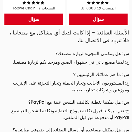
المنتجات لا.: BL-8800
المنتجات لا.: Topwe Chain
سؤال
سؤال
الأسئلة الشائعة - إذا كانت لديك أي مشاكل مع منتجاتنا ،
فلا تتردد في الاتصال بنا.
س: هل يمكنني المجيء لزيارة مصنعك؟
ج: لدينا مصنع ذاتي في جينهوا ، الصين ومرحبا بكم لزيارة مصنعنا.
س: ما هم عملائك الرئيسيين？
ج: المستوردون الأجانب وتجار الجملة وتجار التجزئة على الإنترنت
وموزعين وشركات تجارية صينية
س: هل يمكننا تغطية تكاليف الشحن عينة مع PayPal؟
ج: نعم ، يمكننا قبول تكلفة نموذج التغطية وتكلفة الشحن العينة مع
PayPal أو مدفوعة من قبل المتلقي.
س: هل يمكنك مساعدة أو إرسال البضائع إلى ضيوفي مباشرة؟